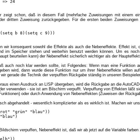
 => 24

r zeigt schon, daß in diesem Fall (mehrfache Zuweisungen mit einem einz
 der dritten Zuweisung zurückgegeben. Für die ersten beiden Zuweisungen g
(setq b 8)(setq c 9)))

en wir konsequent sowohl die Effekte als auch die Nebeneffekte. Effekt ist,
end im Speicher stehen und weiterhin benutzt werden können. Um es noch 
pt beurteilen kann) der Nebeneffekt sicherlich wichtiger als der Haupteffekt
 auch noch klar werden sollte, ist Folgendes: Wenn man eine Funktion auf
geben wird, dann wurde diese Funktion nur um ihrer Nebeneffekte willen au
n wir gerade die Technik der verpufften Rückgabe ständig in unseren Beispiele
raus einen Ausdruck an LISP übergeben, wird die Rückgabe an die AutoCAD
eder verwenden - sie ist am Bilschirm verpufft. Verpuffung von Effekten läßt 
Funktionen) oder durch Anwendung von Nebeneffekten (Zuweisen der Rückga
etisch abgehandelt - wesentlich komplizierter als es wirklich ist. Machen wir u
rot" "grün" "blau"))

"blau")

ildschirm verpuffen, Nebeneffekt ist, daß wir ab jetzt auf die Variable farbe
elb"))
