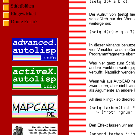
(setq d(+ a b c))  
Sti(e)lblüten
Eingewickelt
Der Aufruf von
(setq)
hie
schließlich nur der Wert
Doofe Frisur?
weitergehen:
(setq d(+(setq a 7)
In dieser Variante benutz
vier Variablen anschließ
Programmfragmente überhau
Was hier ganz zum Schluß
andere Funktion weiterge
verpufft. Natürlich wende
Wenn wir aus AutoCAD he
zwar lesen, aber nicht wi
als Argumente an andere 
All dies klingt - so theor
(setq farben(list "
  => ("rot" "grün" 
Den Effekt lassen wir am B
(append farben '("g