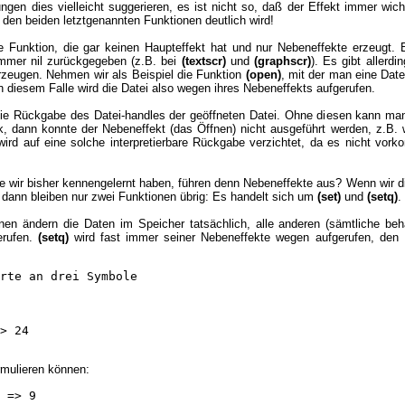
en dies vielleicht suggerieren, es ist nicht so, daß der Effekt immer wic
i den beiden letztgenannten Funktionen deutlich wird!
e Funktion, die gar keinen Haupteffekt hat und nur Nebeneffekte erzeugt. 
immer nil zurückgegeben (z.B. bei
(textscr)
und
(graphscr)
). Es gibt allerd
rzeugen. Nehmen wir als Beispiel die Funktion
(open)
, mit der man eine Dat
in diesem Falle wird die Datei also wegen ihres Nebeneffekts aufgerufen.
 die Rückgabe des Datei-handles der geöffneten Datei. Ohne diesen kann man
k, dann konnte der Nebeneffekt (das Öffnen) nicht ausgeführt werden, z.B. 
ird auf eine solche interpretierbare Rückgabe verzichtet, da es nicht v
e wir bisher kennengelernt haben, führen denn Nebeneffekte aus? Wenn wir di
 dann bleiben nur zwei Funktionen übrig: Es handelt sich um
(set)
und
(setq)
.
nen ändern die Daten im Speicher tatsächlich, alle anderen (sämtliche beh
erufen.
(setq)
wird fast immer seiner Nebeneffekte wegen aufgerufen, den 
rte an drei Symbole

> 24

rmulieren können:
 => 9
