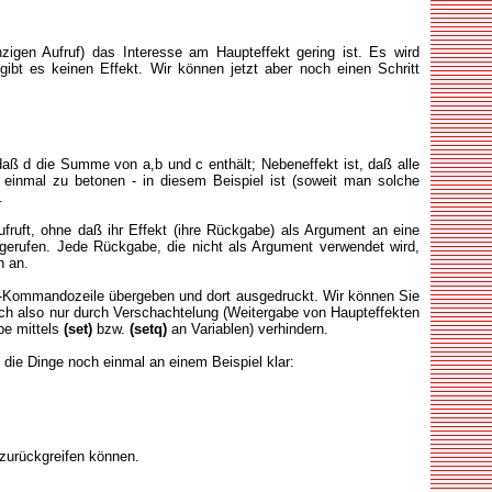
igen Aufruf) das Interesse am Haupteffekt gering ist. Es wird
ibt es keinen Effekt. Wir können jetzt aber noch einen Schritt
 daß d die Summe von a,b und c enthält; Nebeneffekt ist, daß alle
einmal zu betonen - in diesem Beispiel ist (soweit man solche
.
ruft, ohne daß ihr Effekt (ihre Rückgabe) als Argument an eine
fgerufen. Jede Rückgabe, die nicht als Argument verwendet wird,
n an.
-Kommandozeile übergeben und dort ausgedruckt. Wir können Sie
sich also nur durch Verschachtelung (Weitergabe von Haupteffekten
be mittels
(set)
bzw.
(setq)
an Variablen) verhindern.
ns die Dinge noch einmal an einem Beispiel klar:
n zurückgreifen können.