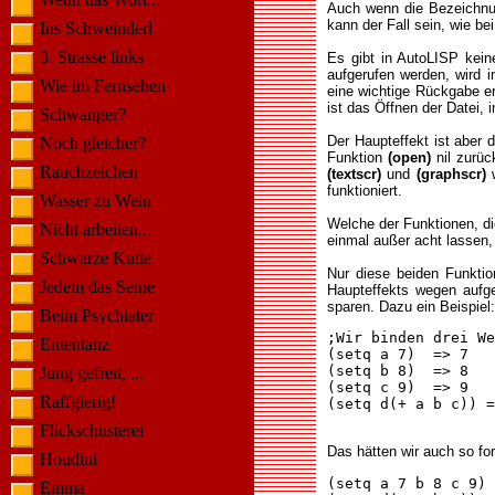
Auch wenn die Bezeichnung
kann der Fall sein, wie be
Ins Schweinderl
3. Strasse links
Es gibt in AutoLISP kein
aufgerufen werden, wird 
Wie im Fernsehen
eine wichtige Rückgabe e
ist das Öffnen der Datei, 
Schwanger?
Der Haupteffekt ist aber
Noch gleicher?
Funktion
(open)
nil zurüc
Rauchzeichen
(textscr)
und
(graphscr)
w
funktioniert.
Wasser zu Wein
Welche der Funktionen, di
Nicht arbeiten...
einmal außer acht lassen,
Schwarze Kutte
Nur diese beiden Funktio
Jedem das Seine
Haupteffekts wegen aufg
sparen. Dazu ein Beispiel:
Beim Psychiater
;Wir binden drei We
Ententanz
(setq a 7)  => 7

(setq b 8)  => 8

Jung gefreit, ...
(setq c 9)  => 9

Raffgierig!
(setq d(+ a b c)) =
Flickschusterei
Das hätten wir auch so fo
Houdini
(setq a 7 b 8 c 9) 
Emma