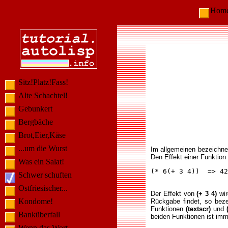
Ho
Sitz!Platz!Fass!
Alte Schachtel!
Gebunkert
Bergbäche
Brot,Eier,Käse
...um die Wurst
Im allgemeinen bezeichne
Den Effekt einer Funktion
Was ein Salat!
(* 6(+ 3 4))  => 42

Schwer schuften
Ostfriesischer...
Der Effekt von
(+ 3 4)
wir
Kondome!
Rückgabe findet, so beze
Funktionen
(textscr)
und
Banküberfall
beiden Funktionen ist im
Wenn das Wort...