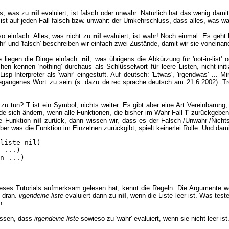
les, was zu
nil
evaluiert, ist falsch oder unwahr. Natürlich hat das wenig dami
 ist auf jeden Fall falsch bzw. unwahr: der Umkehrschluss, dass alles, was wa
o einfach: Alles, was nicht zu
nil
evaluiert, ist wahr! Noch einmal: Es geht 
hr' und 'falsch' beschreiben wir einfach zwei Zustände, damit wir sie voneina
e liegen die Dinge einfach:
nil
, was übrigens die Abkürzung für 'not-in-list' 
n kennen 'nothing' durchaus als Schlüsselwort für leere Listen, nicht-initial
p-Interpreter als 'wahr' eingestuft. Auf deutsch: 'Etwas', 'irgendwas' ... Mi
egangenes Wort zu sein (s. dazu de.rec.sprache.deutsch am 21.6.2002). T
 zu tun?
T
ist ein Symbol, nichts weiter. Es gibt aber eine Art Vereinbaru
e sich ändern, wenn alle Funktionen, die bisher im Wahr-Fall
T
zurückgeben
ne Funktion
nil
zurück, dann wissen wir, dass es der Falsch-/Unwahr-/Nichts
Aber was die Funktion im Einzelnen zurückgibt, spielt keinerlei Rolle. Und dam
liste nil)

 ...)

n ...)

eses Tutorials aufmerksam gelesen hat, kennt die Regeln: Die Argumente we
 dran.
irgendeine-liste
evaluiert dann zu
nil
, wenn die Liste leer ist. Was tes
n.
Wissen, dass
irgendeine-liste
sowieso zu 'wahr' evaluiert, wenn sie nicht leer is