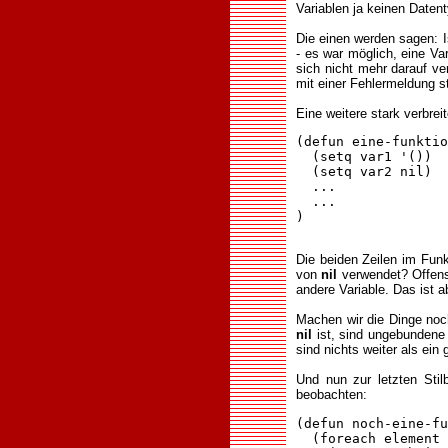
Variablen ja keinen Datent
Die einen werden sagen: Is
- es war möglich, eine Va
sich nicht mehr darauf ve
mit einer Fehlermeldung s
Eine weitere stark verbrei
(defun eine-funktio
  (setq var1 '())

  (setq var2 nil)

  ...

  ...

)

Die beiden Zeilen im Fun
von
nil
verwendet? Offensi
andere Variable. Das ist
Machen wir die Dinge noc
nil
ist, sind ungebundene 
sind nichts weiter als ein
Und nun zur letzten Sti
beobachten:
(defun noch-eine-fu
  (foreach element 