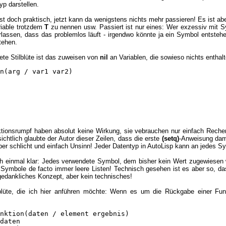
yp darstellen.
t doch praktisch, jetzt kann da wenigstens nichts mehr passieren! Es ist aber
riable trotzdem
T
zu nennen usw. Passiert ist nur eines: Wer exzessiv mit Sy
rlassen, dass das problemlos läuft - irgendwo könnte ja ein Symbol entstehe
tehen.
tete Stilblüte ist das zuweisen von
nil
an Variablen, die sowieso nichts enthalt
n(arg / var1 var2)

ktionsrumpf haben absolut keine Wirkung, sie vebrauchen nur einfach Rec
chtlich glaubte der Autor dieser Zeilen, dass die erste
(setq)
-Anweisung dam
 aber schlicht und einfach Unsinn! Jeder Datentyp in AutoLisp kann an jede
h einmal klar: Jedes verwendete Symbol, dem bisher kein Wert zugewiesen 
Symbole de facto immer leere Listen! Technisch gesehen ist es aber so, dass
 gedankliches Konzept, aber kein technisches!
lblüte, die ich hier anführen möchte: Wenn es um die Rückgabe einer Fu
nktion(daten / element ergebnis)

daten
