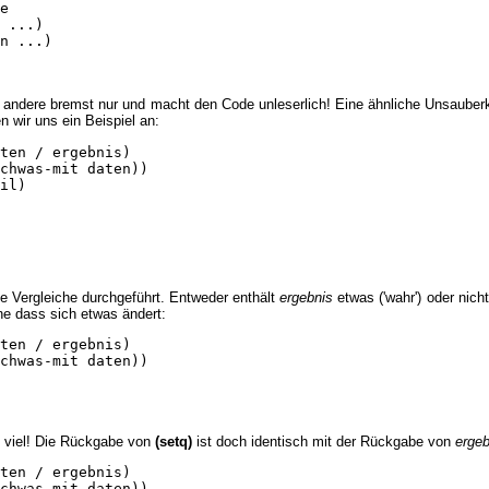
e

 ...)

n ...)

les andere bremst nur und macht den Code unleserlich! Eine ähnliche Unsauberk
 wir uns ein Beispiel an:
ten / ergebnis)

chwas-mit daten))

il)

e Vergleiche durchgeführt. Entweder enthält
ergebnis
etwas ('wahr') oder nicht
ne dass sich etwas ändert:
ten / ergebnis)

chwas-mit daten))

u viel! Die Rückgabe von
(setq)
ist doch identisch mit der Rückgabe von
ergeb
ten / ergebnis)

chwas-mit daten))
