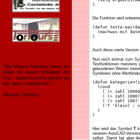
)

Die Funktion wird unbeeind
(defun teste-was(da
  (machwas-mit date
)

Auch diese vierte Version 
Nun noch einmal zum S
Testfunktionen meistens
"Die Männer beteuern immer, sie
gebundenen Werten intere
lieben die innere Schönheit der
Symbolen ohne Wertbindun
Frau - komischerweise gucken sie
(defun kategorien(z
aber ganz woanders hin."
  (cond

    ( (> zahl 10000
(Marlene Dietrich)
    ( (> zahl 1000)
    ( (> zahl 100)'
    ('T 'klein) ; s
  )

)

Hier wird das Symbol
T
ko
neueren AutoCAD-Versione
selbst. Damit hat aber d