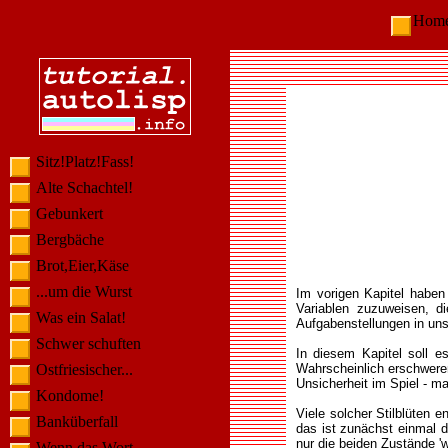
Ho
Sitz!Platz!Fass!
Alte Schachtel!
Gebunkert
Bergbäche
Brot,Eier,Käse
...um die Wurst
Im vorigen Kapitel haben 
Variablen zuzuweisen, d
Was ein Salat!
Aufgabenstellungen in un
Schwer schuften
In diesem Kapitel soll e
Ostfriesischer...
Wahrscheinlich erschwere
Unsicherheit im Spiel - m
Kondome!
Viele solcher Stilblüten 
Banküberfall
das ist zunächst einmal d
nur die beiden Zustände '
Wenn das Wort...