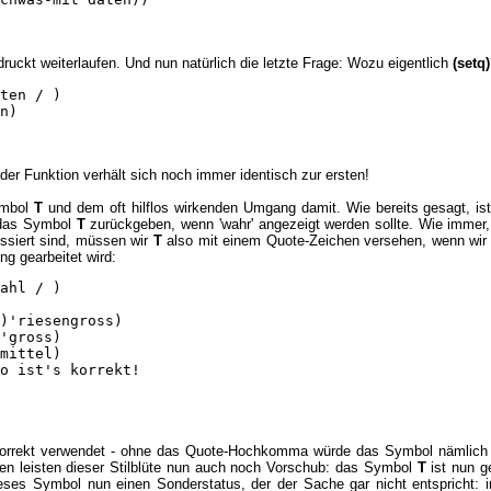
ruckt weiterlaufen. Und nun natürlich die letzte Frage: Wozu eigentlich
(setq)
ten / )

n)

der Funktion verhält sich noch immer identisch zur ersten!
ymbol
T
und dem oft hilflos wirkenden Umgang damit. Wie bereits gesagt, is
 das Symbol
T
zurückgeben, wenn 'wahr' angezeigt werden sollte. Wie immer, 
ssiert sind, müssen wir
T
also mit einem Quote-Zeichen versehen, wenn wir es
g gearbeitet wird:
ahl / )

)'riesengross)

'gross)

mittel)

o ist's korrekt!

rrekt verwendet - ohne das Quote-Hochkomma würde das Symbol nämlich eva
n leisten dieser Stilblüte nun auch noch Vorschub: das Symbol
T
ist nun g
ieses Symbol nun einen Sonderstatus, der der Sache gar nicht entspricht: 