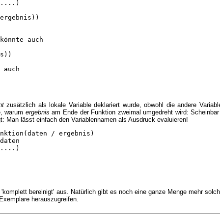
....)

ergebnis))

könnte auch

s))

 auch

nt
zusätzlich als lokale Variable deklariert wurde, obwohl die andere Variab
ge, warum
ergebnis
am Ende der Funktion zweimal umgedreht wird: Scheinbar 
gt: Man lässt einfach den Variablennamen als Ausdruck evaluieren!
nktion(daten / ergebnis)

daten

....)

 'komplett bereinigt' aus. Natürlich gibt es noch eine ganze Menge mehr solc
 Exemplare herauszugreifen.