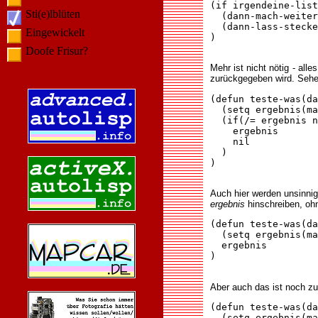
(if irgendeine-list
Sti(e)lblüten
  (dann-mach-weiter
  (dann-lass-stecke
Eingewickelt
)

Doofe Frisur?
Mehr ist nicht nötig - al
zurückgegeben wird. Sehen
(defun teste-was(da
  (setq ergebnis(ma
  (if(/= ergebnis n
    ergebnis

    nil

  )

)

Auch hier werden unsinnig
ergebnis
hinschreiben, oh
(defun teste-was(da
  (setq ergebnis(ma
  ergebnis

)

Aber auch das ist noch z
(defun teste-was(da
  (setq ergebnis(ma