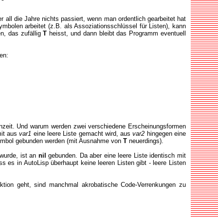
 all die Jahre nichts passiert, wenn man ordentlich gearbeitet hat
mbolen arbeitet (z.B. als Assoziationsschlüssel für Listen), kann
n, das zufällig
T
heisst, und dann bleibt das Programm eventuell
en:
henzeit. Und warum werden zwei verschiedene Erscheinungsformen
it aus
var1
eine leere Liste gemacht wird, aus
var2
hingegen eine
s Symbol gebunden werden (mit Ausnahme von
T
neuerdings).
wurde, ist an
nil
gebunden. Da aber eine leere Liste identisch mit
 es in AutoLisp überhaupt keine leeren Listen gibt - leere Listen
nktion geht, sind manchmal akrobatische Code-Verrenkungen zu