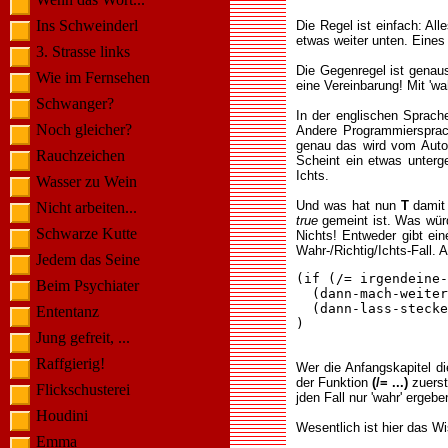
Ins Schweinderl
Die Regel ist einfach: Al
etwas weiter unten. Eines
3. Strasse links
Die Gegenregel ist genaus
Wie im Fernsehen
eine Vereinbarung! Mit 'wa
Schwanger?
In der englischen Sprach
Noch gleicher?
Andere Programmiersprache
genau das wird vom AutoLis
Rauchzeichen
Scheint ein etwas unterg
Ichts.
Wasser zu Wein
Und was hat nun
T
damit
Nicht arbeiten...
true
gemeint ist. Was würd
Schwarze Kutte
Nichts! Entweder gibt ei
Wahr-/Richtig/Ichts-Fall. 
Jedem das Seine
(if (/= irgendeine-
Beim Psychiater
  (dann-mach-weiter
  (dann-lass-stecke
Ententanz
)

Jung gefreit, ...
Raffgierig!
Wer die Anfangskapitel di
der Funktion
(/= ...)
zuerst
Flickschusterei
jden Fall nur 'wahr' ergebe
Houdini
Wesentlich ist hier das 
Emma