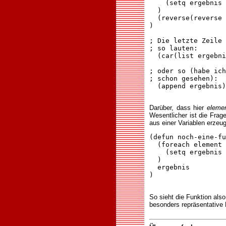
    (setq ergebnis 
  )

  (reverse(reverse 
)

; Die letzte Zeile 
; so lauten:

  (car(list ergebni
; oder so (habe ich
; schon gesehen):

  (append ergebnis)

Darüber, dass hier
eleme
Wesentlicher ist die Fra
aus einer Variablen erzeu
(defun noch-eine-fu
  (foreach element 
    (setq ergebnis 
  )

  ergebnis

)

So sieht die Funktion also
besonders repräsentative