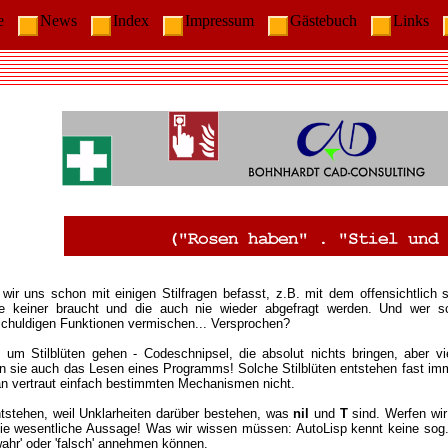
me
News
Index
Impressum
Gästebuch
Links
wir uns schon mit einigen Stilfragen befasst, z.B. mit dem offensichtlich 
ie keiner braucht und die auch nie wieder abgefragt werden. Und wer s
schuldigen Funktionen vermischen... Versprochen?
s um Stilblüten gehen - Codeschnipsel, die absolut nichts bringen, aber
n sie auch das Lesen eines Programms! Solche Stilblüten entstehen fast 
an vertraut einfach bestimmten Mechanismen nicht.
entstehen, weil Unklarheiten darüber bestehen, was
nil
und
T
sind. Werfen wir
ie wesentliche Aussage! Was wir wissen müssen: AutoLisp kennt keine sog. 
wahr' oder 'falsch' annehmen können.