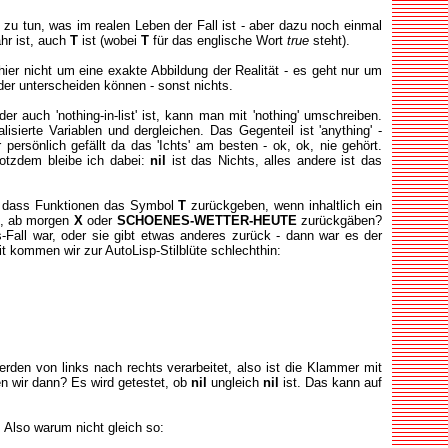
t zu tun, was im realen Leben der Fall ist - aber dazu noch einmal
hr ist, auch
T
ist (wobei
T
für das englische Wort
true
steht).
hier nicht um eine exakte Abbildung der Realität - es geht nur um
nder unterscheiden können - sonst nichts.
oder auch 'nothing-in-list' ist, kann man mit 'nothing' umschreiben.
isierte Variablen und dergleichen. Das Gegenteil ist 'anything' -
r persönlich gefällt da das 'Ichts' am besten - ok, ok, nie gehört.
rotzdem bleibe ich dabei:
nil
ist das Nichts, alles andere ist das
ng, dass Funktionen das Symbol
T
zurückgeben, wenn inhaltlich ein
, ab morgen
X
oder
SCHOENES-WETTER-HEUTE
zurückgäben?
-Fall war, oder sie gibt etwas anderes zurück - dann war es der
it kommen wir zur AutoLisp-Stilblüte schlechthin:
rden von links nach rechts verarbeitet, also ist die Klammer mit
ten wir dann? Es wird getestet, ob
nil
ungleich
nil
ist. Das kann auf
t. Also warum nicht gleich so: